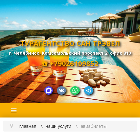
ТУРАГЕНТСТВО САН ТРЭВЕЛ
г. Челябинск, Комсомольский проспект 2, офис 810
☎️
+79026109852
главная
наши услуги
авиабилеты