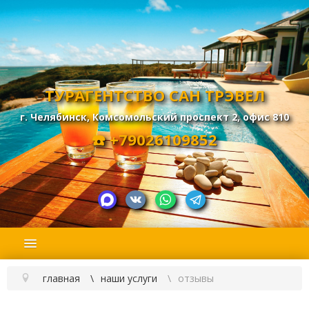
ТУРАГЕНТСТВО САН ТРЭВЕЛ
г. Челябинск, Комсомольский проспект 2, офис 810
☎️
+79026109852
главная
наши услуги
отзывы